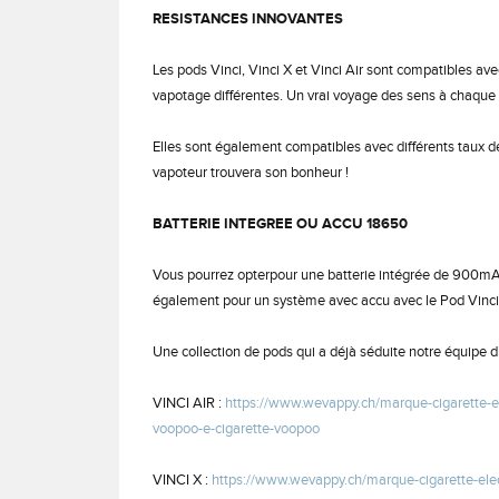
RESISTANCES INNOVANTES
Les pods Vinci, Vinci X et Vinci Air sont compatibles av
vapotage différentes. Un vrai voyage des sens à chaque b
Elles sont également compatibles avec différents taux d
vapoteur trouvera son bonheur !
BATTERIE INTEGREE OU ACCU 18650
Vous pourrez opterpour une batterie intégrée de 900mA
également pour un système avec accu avec le Pod Vinci A
Une collection de pods qui a déjà séduite notre équipe d’
VINCI AIR :
https://www.wevappy.ch/marque-cigarette-el
voopoo-e-cigarette-voopoo
VINCI X :
https://www.wevappy.ch/marque-cigarette-elec