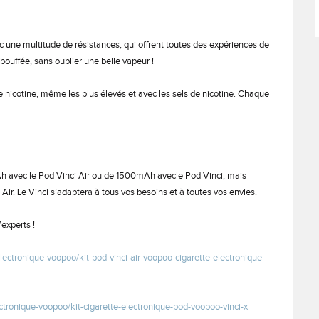
ec une multitude de résistances, qui offrent toutes des expériences de
ouffée, sans oublier une belle vapeur !
e nicotine, même les plus élevés et avec les sels de nicotine. Chaque
h avec le Pod Vinci Air ou de 1500mAh avecle Pod Vinci, mais
ir. Le Vinci s’adaptera à tous vos besoins et à toutes vos envies.
experts !
ectronique-voopoo/kit-pod-vinci-air-voopoo-cigarette-electronique-
tronique-voopoo/kit-cigarette-electronique-pod-voopoo-vinci-x