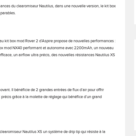
ances du clearomiseur Nautilus, dans une nouvelle version, le kit box
mparables.
eau kit box mod Rover 2 d’Aspire propose de nouvelles performances :
 un box mod NX40 performant et autonome avec 2200mAh, un nouveau
ficace, un airflow ultra précis, des nouvelles résistances Nautilus XS
vant. Il bénéficie de 2 grandes entrées de flux d’air pour offrir
t précis grâce à la molette de réglage qui bénéfice d’un grand
learomiseur Nautilus XS un système de drip tip qui résiste à la