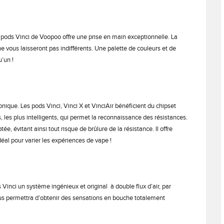
 pods Vinci de Voopoo offre une prise en main exceptionnelle. La
r ne vous laisseront pas indifférents. Une palette de couleurs et de
u’un !
onique. Les pods Vinci, Vinci X et VinciAir bénéficient du chipset
, les plus intelligents, qui permet la reconnaissance des résistances.
, évitant ainsi tout risque de brûlure de la résistance. Il offre
l pour varier les expériences de vape !
inci un système ingénieux et original à double flux d’air, par
ous permettra d’obtenir des sensations en bouche totalement