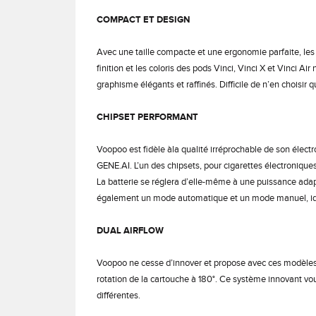
COMPACT ET DESIGN
Avec une taille compacte et une ergonomie parfaite, les
finition et les coloris des pods Vinci, Vinci X et Vinci Ai
graphisme élégants et raffinés. Difficile de n’en choisir q
CHIPSET PERFORMANT
Voopoo est fidèle àla qualité irréprochable de son électr
GENE.AI. L’un des chipsets, pour cigarettes électroniques
La batterie se réglera d’elle-même à une puissance adaptée
également un mode automatique et un mode manuel, idéa
DUAL AIRFLOW
Voopoo ne cesse d’innover et propose avec ces modèles V
rotation de la cartouche à 180°. Ce système innovant v
différentes.