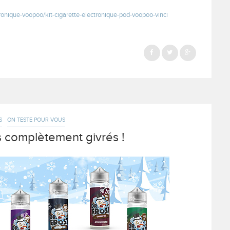
onique-voopoo/kit-cigarette-electronique-pod-voopoo-vinci
S
ON TESTE POUR VOUS
us complètement givrés !