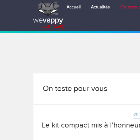
Passer
Accueil
Actualités
On teste 
au
contenu
On teste pour vous
ON 
Le kit compact mis à l’honne