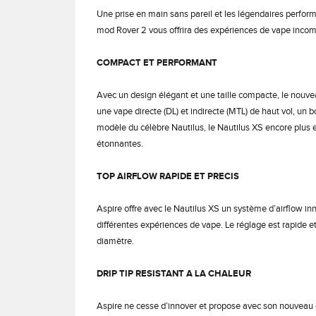
Une prise en main sans pareil et les légendaires perform
mod Rover 2 vous offrira des expériences de vape inco
COMPACT ET PERFORMANT
Avec un design élégant et une taille compacte, le nouv
une vape directe (DL) et indirecte (MTL) de haut vol,
modèle du célèbre Nautilus, le Nautilus XS encore plus ef
étonnantes.
TOP AIRFLOW RAPIDE ET PRECIS
Aspire offre avec le Nautilus XS un système d’airflow inno
différentes expériences de vape. Le réglage est rapide e
diamètre.
DRIP TIP RESISTANT A LA CHALEUR
Aspire ne cesse d’innover et propose avec son nouveau c