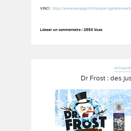
VINCI :
https://www.wevappy.ch/marque-cigarette-electr
Laisser un commentaire
2553 Vues
ACTUALITÉ
Dr Frost : des j