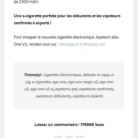
de 2300 mAh.
Une e-cigarette parfaite pour les débutants et les vapoteurs
confirmés à experts !
Pour shopper la nouvelle cigarette électronique Joyetech eGo
One V2, rendez-vous sur :
Wevappy.ch
/
Wevappy.com
Thème(s) :
cigarette électronique
,
débuter la vape
,
e-
cig
,
e-cigarette
,
ego one
,
ego one mega v2
,
ego one
v2
,
ego one v2 xl
,
joyetech
,
tpd
,
vapoteurs confirmés
,
vapoteurs débutants
,
vapoteurs experts
Laisser un commentaire
175956 Vues